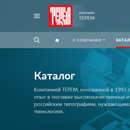
Например,
Найти
флексографская
везде
печать
О КОМПАНИИ
КАТАЛ
Каталог
Компанией ТЕРЕМ, основанной в 1993 
опыт в поставке высококачественных 
российским типографиям, нуждающимс
технологиях.