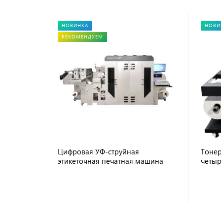
НОВИНКА
НОВИ
РЕКОМЕНДУЕМ
Цифровая УФ-струйная
Тонер
этикеточная печатная машина
четыр
JETSCI KOLORSMART+
маши