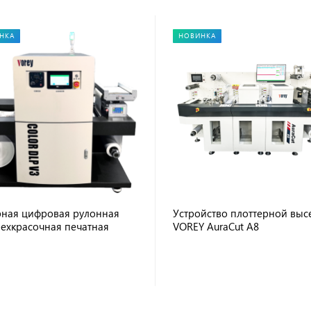
НКА
НОВИНКА
ная цифровая рулонная
Устройство плоттерной выс
ехкрасочная печатная
VOREY AuraCut A8
на VOREY COLOR DLP V3