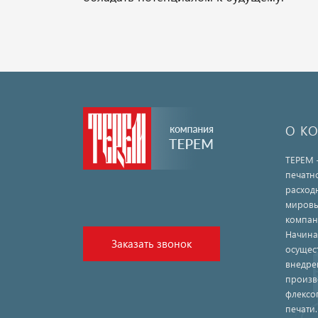
О К
ТЕРЕМ 
печатн
расход
мировы
компан
Начина
Заказать звонок
осущес
внедре
произв
флексо
печати