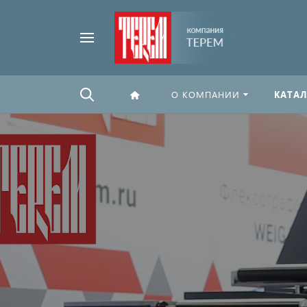
Например,
Найти
флексографская
везде
печать
О КОМПАНИИ
КАТАЛ