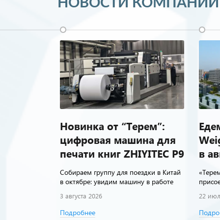
НОВОСТИ КОМПАНИИ
ля АО
Новинка от “Терем”:
Еде
)
цифровая машина для
Wei
печати книг ZHIYITEC P9
в ав
ование для АО
g ZJR450G,
Собираем группу для поездки в Китай
«Терем
в октябре: увидим машину в работе
присое
3 августа 2026
22 июл
Подробнее
Подро