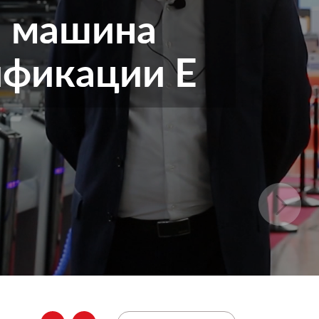
я машина
ификации Е