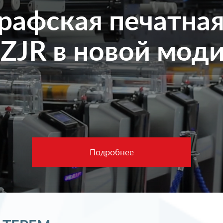
рафская печатна
JR в новой мод
Подробнее