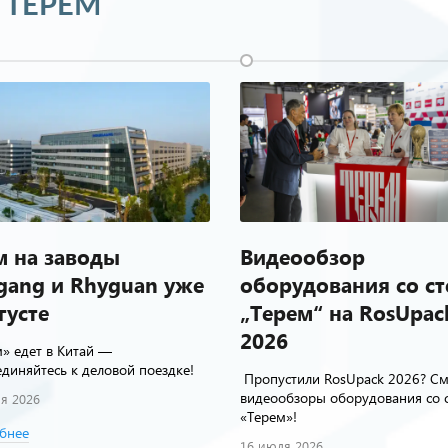
 ТЕРЕМ
м на заводы
Видеообзор
gang и Rhyguan уже
оборудования со ст
густе
„Терем“ на RosUpac
2026
» едет в Китай —
диняйтесь к деловой поездке!
Пропустили RosUpack 2026? См
видеообзоры оборудования со 
я 2026
«Терем»!
бнее
16 июля 2026