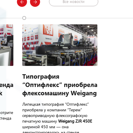
Все новости
Типография
Терем н
енда
“Оптифлекс” приобрела
2026: 21
k
флексомашину Weigang
оборудо
Липецкая типография “Оптифлекс”
Приглашаем п
приобрела у компании “Терем”
№С7015 (2 па
отрите
сервоприводную флексографскую
юбилейной 30
стенда
печатную машину
Weigang ZJR 450E
2026 «Терем»
шириной 450 мм — она
единиц обору
демонстрировалась на стенде