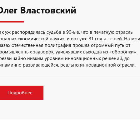
Олег Властовский
ак уж распорядилась судьба в 90-ые, что в печатную отрасль
опал из «космической науки», и вот уже 31 год я - с ней. На мо
лазах отечественная полиграфия прошла огромный путь от
ромышленных задворок, удивлявших выходца из «оборонки»
резвычайно низким уровнем инновационных решений, до
инамично развивающейся, реально инновационной отрасли.
Подробнее