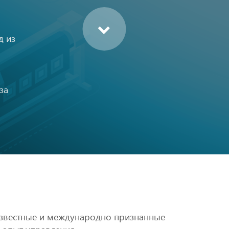
д из
за
звестные и международно признанные