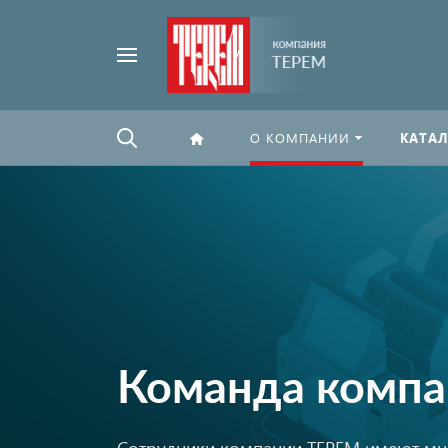
Например,
Найти
флексографская
везде
печать
О КОМПАНИИ
КАТАЛ
Команда комп
Сотрудники компании ТЕРЕМ имеют мн