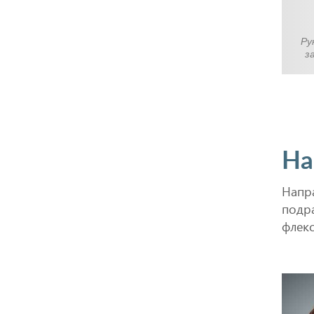
Ру
з
На
Напр
подр
флек