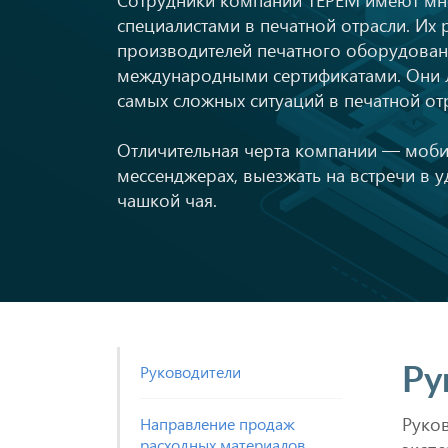
специалистами в печатной отрасли. Их
производителей печатного оборудован
международными сертификатами. Они л
самых сложных ситуаций в печатной от
Отличительная черта компании — мобил
мессенджерах, выезжать на встречи в у
чашкой чая.
Руководители
Ру
Руко
Направление продаж
расходных материалов