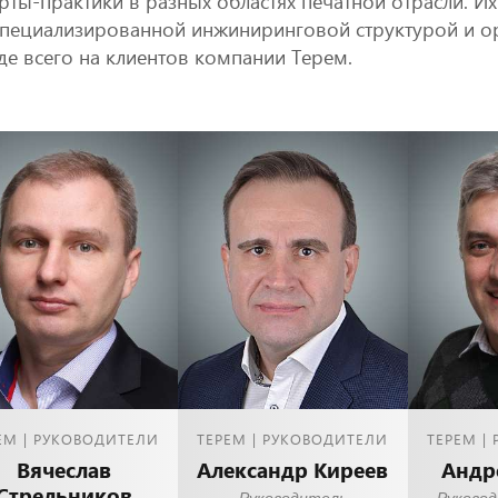
рты-практики в разных областях печатной отрасли. И
пециализированной инжиниринговой структурой и ор
е всего на клиентов компании Терем.
ЕМ | РУКОВОДИТЕЛИ
ТЕРЕМ | РУКОВОДИТЕЛИ
ТЕРЕМ |
Вячеслав
Александр Киреев
Андр
Стрельников