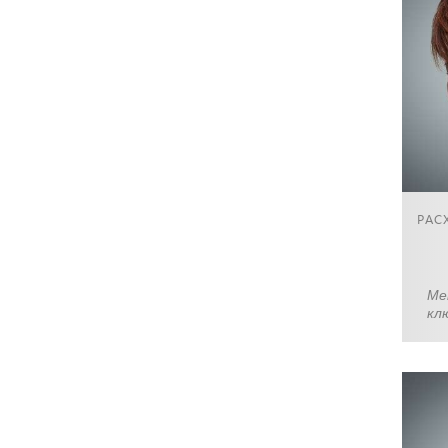
РАС
Ме
кл