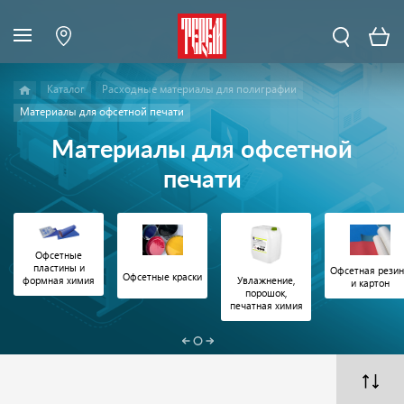
Каталог
Расходные материалы для полиграфии
Материалы для офсетной печати
Материалы для офсетной
печати
Офсетные
пластины и
Офсетная рези
Офсетные краски
Увлажнение,
формная химия
и картон
порошок,
печатная химия