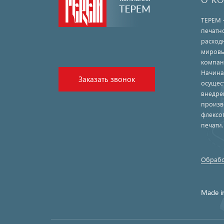
ТЕРЕМ 
печатн
расход
мировы
компан
Начина
Заказать звонок
осущес
внедре
произв
флексо
печати
Обрабо
Made i