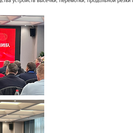
ства устройств высечки, перемотки, продольной резки 