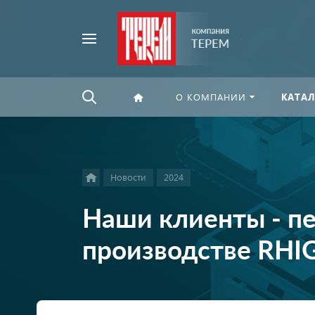
Например,
Найти
флексографская
везде
печать
О КОМПАНИИ
КАТАЛ
Новости
2024
Наши клиенты - пе
производстве RH