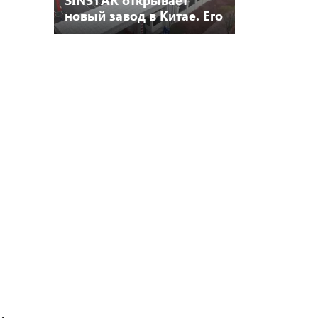
новый завод в Китае. Его
мощность — свыше 500-
600 бессольвентных
ламинаторов в год.