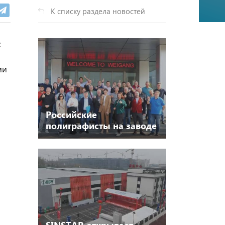
К списку раздела новостей
с
ми
Российские
полиграфисты на заводе
Weigang Machinery
Company
SINSTAR открывает