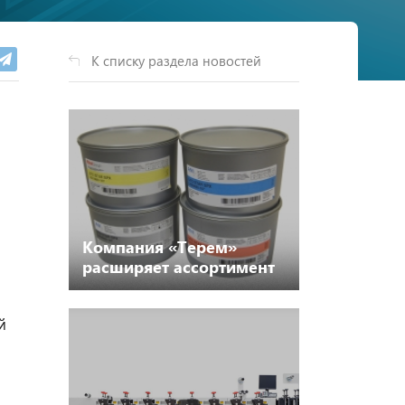
К списку раздела новостей
Компания «Терем»
расширяет ассортимент
листовых красок FLINT
GROUP и ORIENTAL
й