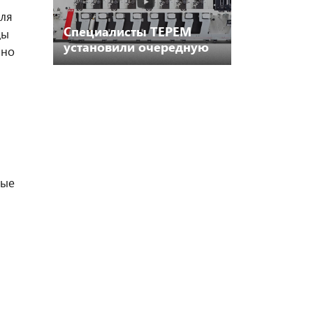
для
Специалисты ТЕРЕМ
ды
установили очередную
 но
флексографскую
машину Etirama FIT в
Москве
ные