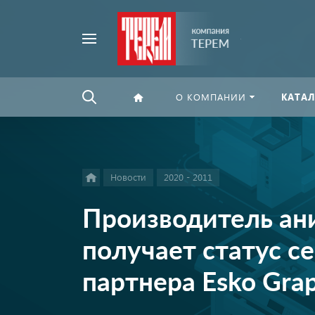
Например,
Найти
флексографская
везде
печать
О КОМПАНИИ
КАТАЛ
Новости
2020 - 2011
Производитель ан
получает статус 
партнера Esko Grap