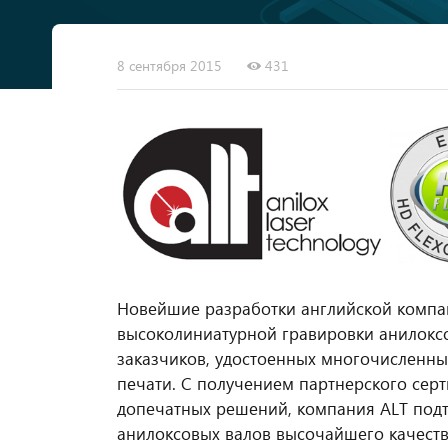
8 сентября 2015
431
Новейшие разработки английской компани
высоколиниатурной гравировки анилоксо
заказчиков, удостоенных многочисленны
печати. С получением партнерского сер
допечатных решений, компания ALT подт
анилоксовых валов высочайшего качеств