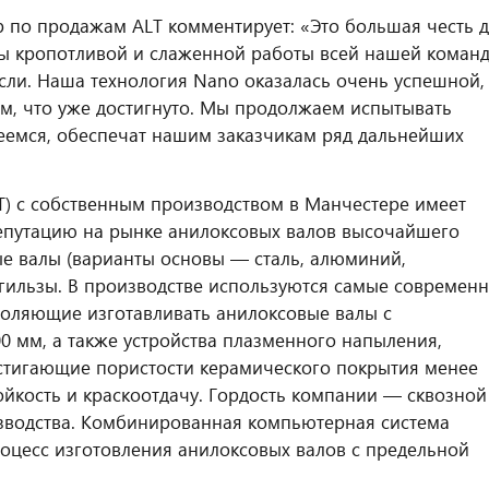
р по продажам ALT комментирует: «Это большая честь 
аты кропотливой и слаженной работы всей нашей коман
сли. Наша технология Nano оказалась очень успешной,
ом, что уже достигнуто. Мы продолжаем испытывать
еемся, обеспечат нашим заказчикам ряд дальнейших
ALT) с собственным производством в Манчестере имеет
репутацию на рынке анилоксовых валов высочайшего
ые валы (варианты основы — сталь, алюминий,
 гильзы. В производстве используются самые современ
оляющие изготавливать анилоксовые валы с
00 мм, а также устройства плазменного напыления,
стигающие пористости керамического покрытия менее
ойкость и краскоотдачу. Гордость компании — сквозной
оизводства. Комбинированная компьютерная система
оцесс изготовления анилоксовых валов с предельной