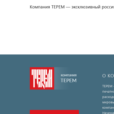
Компания ТЕРЕМ — эксклюзивный россий
О К
ТЕРЕМ 
печатн
расход
мировы
компан
Начина