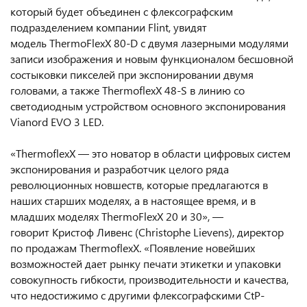
который будет объединен с флексографским
подразделением компании Flint, увидят
модель ThermoFlexX 80-D с двумя лазерными модулями
записи изображения и новым функционалом бесшовной
состыковки пикселей при экспонировании двумя
головами, а также ThermoflexX 48-S в линию со
светодиодным устройством основного экспонирования
Vianord EVO 3 LED.
«ThermoflexX — это новатор в области цифровых систем
экспонирования и разработчик целого ряда
революционных новшеств, которые предлагаются в
наших старших моделях, а в настоящее время, и в
младших моделях ThermoFlexX 20 и 30», —
говорит Кристоф Ливенс (Christophe Lievens), директор
по продажам ThermoflexX. «Появление новейших
возможностей дает рынку печати этикетки и упаковки
совокупность гибкости, производительности и качества,
что недостижимо с другими флексографскими CtP-