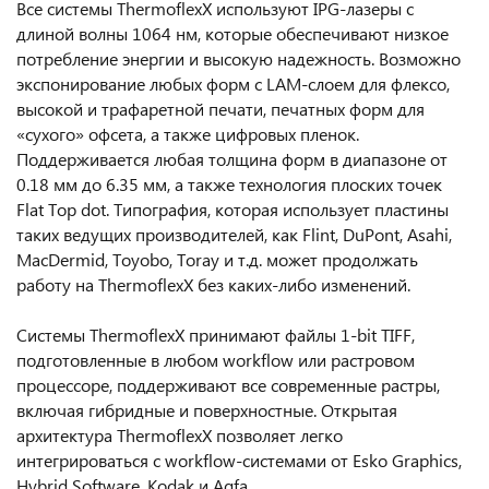
Все системы ThermoflexX используют IPG-лазеры с
длиной волны 1064 нм, которые обеспечивают низкое
потребление энергии и высокую надежность. Возможно
экспонирование любых форм с LAM-слоем для флексо,
высокой и трафаретной печати, печатных форм для
«сухого» офсета, а также цифровых пленок.
Поддерживается любая толщина форм в диапазоне от
0.18 мм до 6.35 мм, а также технология плоских точек
Flat Top dot. Типография, которая использует пластины
таких ведущих производителей, как Flint, DuPont, Asahi,
MacDermid, Toyobo, Toray и т.д. может продолжать
работу на ThermoflexX без каких-либо изменений.
Системы ThermoflexX принимают файлы 1-bit TIFF,
подготовленные в любом workflow или растровом
процессоре, поддерживают все современные растры,
включая гибридные и поверхностные. Открытая
архитектура ThermoflexX позволяет легко
интегрироваться с workflow-системами от Esko Graphics,
Hybrid Software, Kodak и Agfa.