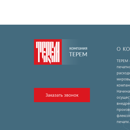
О К
ТЕРЕМ 
печатн
расход
мировы
компан
Начина
Заказать звонок
осущес
внедре
произв
флексо
печати