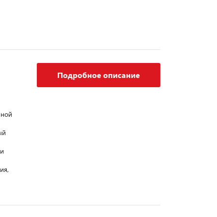
Подробное описание
нной
ый
 и
ия,