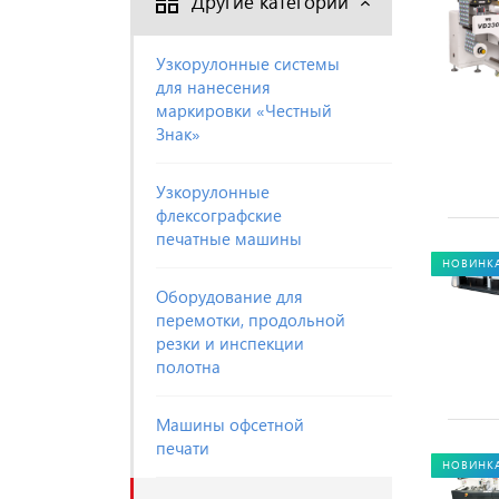
Другие категории
Узкорулонные системы
для нанесения
маркировки «Честный
Знак»
Узкорулонные
флексографские
печатные машины
НОВИНК
Оборудование для
перемотки, продольной
резки и инспекции
полотна
Машины офсетной
печати
НОВИНК