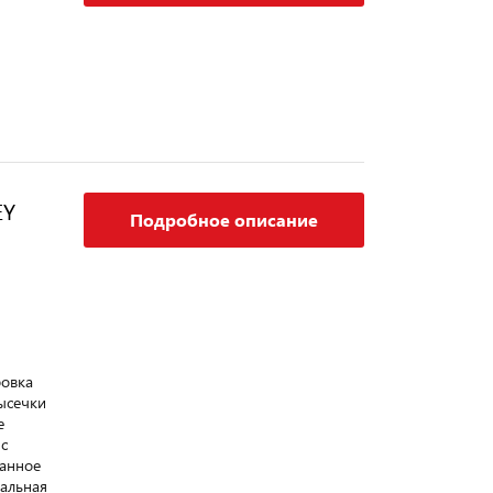
EY
Подробное описание
ровка
высечки
е
с
анное
альная