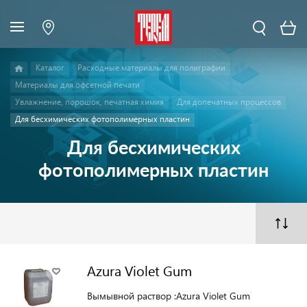
Каталог
Расходные материалы для полиграфии
Материалы для офсетной печати
Увлажнение, порошок, печатная химия
Для допечатных процессов
Для бесхимических фотополимерных пластин
Для бесхимических
фотополимерных пластин
Azura Violet Gum
Вымывной раствор :Azura Violet Gum